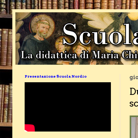
Presentazione Scuola Nordio
gi
D
s