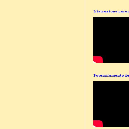
L'istruzione pare
Potenziamento de