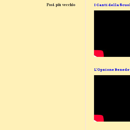
I Canti della Scuo
Post più vecchio
L'Opzione Benede