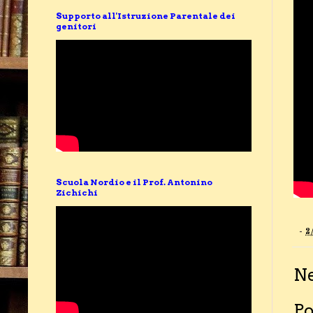
Supporto all'Istruzione Parentale dei
genitori
Scuola Nordio e il Prof. Antonino
Zichichi
-
2
N
Po