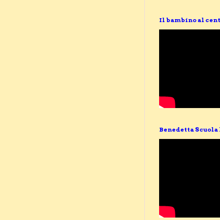
Il bambino al cent
Benedetta Scuola 