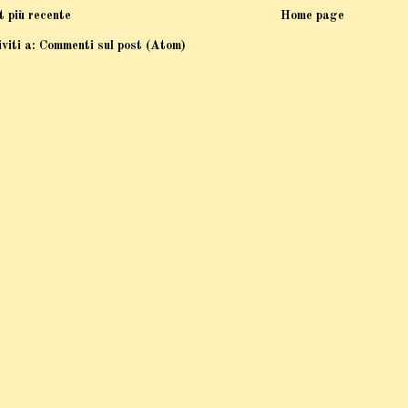
t più recente
Home page
iviti a:
Commenti sul post (Atom)