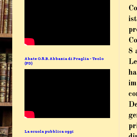
Co
is
pr
Co
8 
Abate O.S.B. Abbazia di Praglia - Teolo
Le
(PD)
ha
im
co
De
ge
pr
La scuola pubblica oggi
di