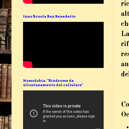
ri
al
Inno Scuola San Benedetto
ch
La
ri
re
an
de
Nomofobia : "Sindrome da
allontanamento dal cellulare"
Co
Oc