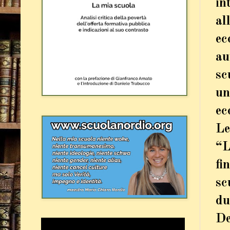
in
al
ec
au
sc
un
ec
Le
“L
fi
sc
du
De