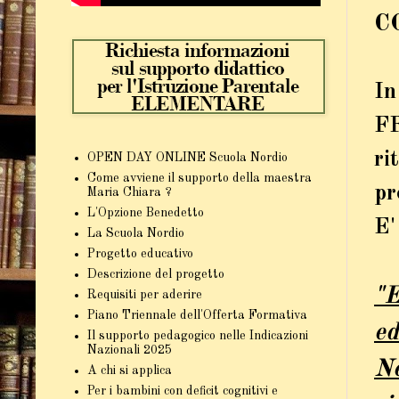
C
I
F
ri
OPEN DAY ONLINE Scuola Nordio
Come avviene il supporto della maestra
pr
Maria Chiara ?
L'Opzione Benedetto
E'
La Scuola Nordio
Progetto educativo
Descrizione del progetto
"E
Requisiti per aderire
Piano Triennale dell'Offerta Formativa
ed
Il supporto pedagogico nelle Indicazioni
Nazionali 2025
Ne
A chi si applica
Per i bambini con deficit cognitivi e