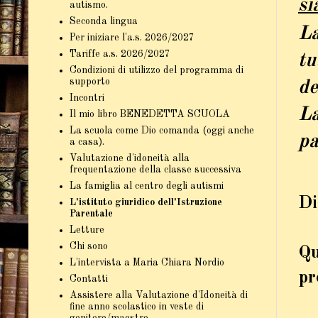
si
autismo.
Seconda lingua
La
Per iniziare l'a.s. 2026/2027
Tariffe a.s. 2026/2027
tu
Condizioni di utilizzo del programma di
supporto
de
Incontri
La
Il mio libro BENEDETTA SCUOLA
La scuola come Dio comanda (oggi anche
pa
a casa).
Valutazione d'idoneità alla
frequentazione della classe successiva
La famiglia al centro degli autismi
Di
L'istituto giuridico dell'Istruzione
Parentale
Letture
Chi sono
Qu
L'intervista a Maria Chiara Nordio
pr
Contatti
Assistere alla Valutazione d'Idoneità di
fine anno scolastico in veste di
genitore/maestro