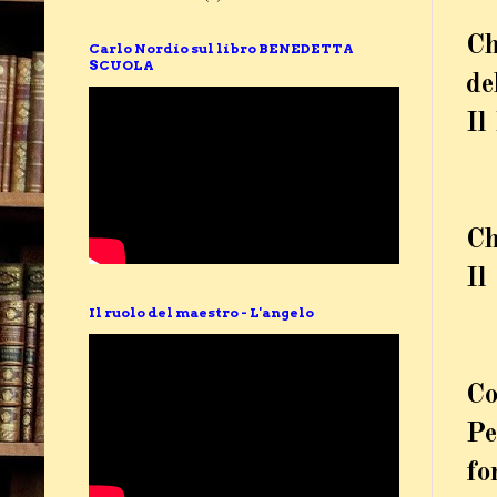
Ch
Carlo Nordio sul libro BENEDETTA
SCUOLA
de
Il
Ch
Il
Il ruolo del maestro - L'angelo
Co
Pe
fo