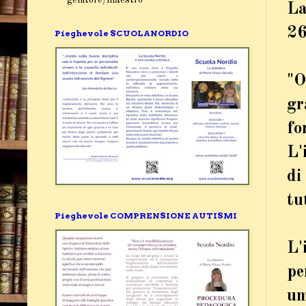
La
26
Pieghevole SCUOLANORDIO
"O
gr
fo
L'
di
tu
Pieghevole COMPRENSIONE AUTISMI
L'
pe
um