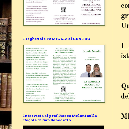
co
gr
Un
Pieghevole FAMIGLIA al CENTRO
I 
is
Qu
de
M
Intervista al prof. Rocco Meloni sulla
Regola di San Benedetto