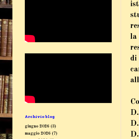
is
st
re
la
re
di
ca
al
Co
D.
Archivio blog
D.
giugno 2026
(3)
D.
maggio 2026
(7)