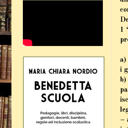
co
De
1
“
pr
a)
i 
b)
pa
is
le
– 