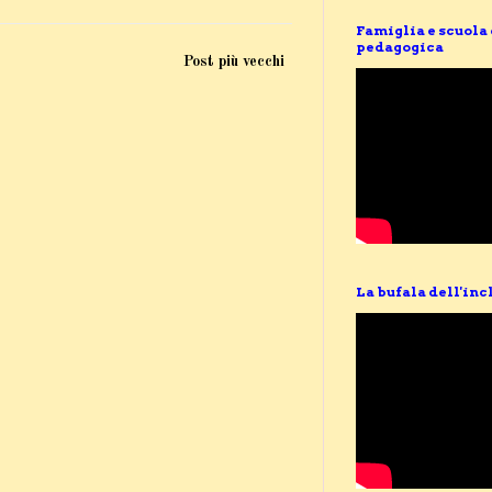
Famiglia e scuola
pedagogica
Post più vecchi
La bufala dell'inc