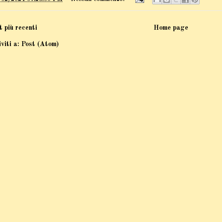
t più recenti
Home page
iviti a:
Post (Atom)