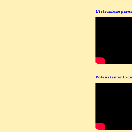
L'istruzione pare
Potenziamento de