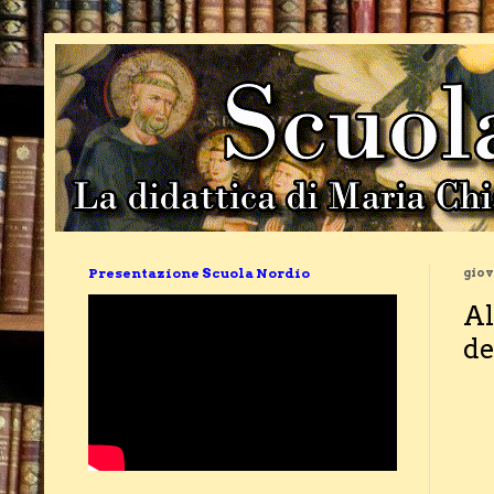
Presentazione Scuola Nordio
giov
Al
de