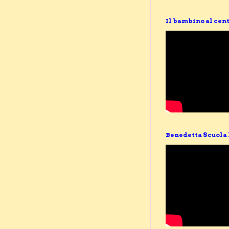
Il bambino al cent
Benedetta Scuola 