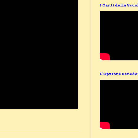
I Canti della Scuo
L'Opzione Benede