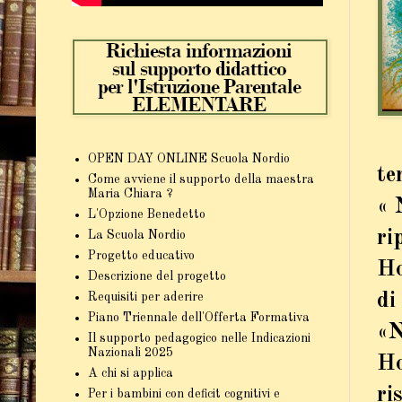
OPEN DAY ONLINE Scuola Nordio
te
Come avviene il supporto della maestra
Maria Chiara ?
« 
L'Opzione Benedetto
ri
La Scuola Nordio
Progetto educativo
Ho
Descrizione del progetto
di
Requisiti per aderire
Piano Triennale dell'Offerta Formativa
«N
Il supporto pedagogico nelle Indicazioni
Nazionali 2025
Ho
A chi si applica
ri
Per i bambini con deficit cognitivi e