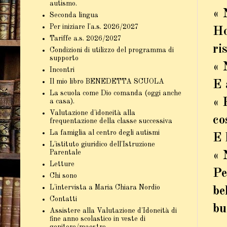
autismo.
« 
Seconda lingua
Per iniziare l'a.s. 2026/2027
Ho
Tariffe a.s. 2026/2027
ri
Condizioni di utilizzo del programma di
supporto
« 
Incontri
Il mio libro BENEDETTA SCUOLA
E 
La scuola come Dio comanda (oggi anche
« 
a casa).
Valutazione d'idoneità alla
co
frequentazione della classe successiva
La famiglia al centro degli autismi
E 
L'istituto giuridico dell'Istruzione
Parentale
« 
Letture
Pe
Chi sono
L'intervista a Maria Chiara Nordio
be
Contatti
bu
Assistere alla Valutazione d'Idoneità di
fine anno scolastico in veste di
genitore/maestro