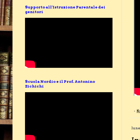
Supporto all'Istruzione Parentale dei
genitori
Scuola Nordio e il Prof. Antonino
Zichichi
-
8
lune