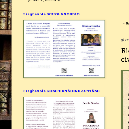
Pieghevole SCUOLANORDIO
-
8
giov
Ri
ci
Pieghevole COMPRENSIONE AUTISMI