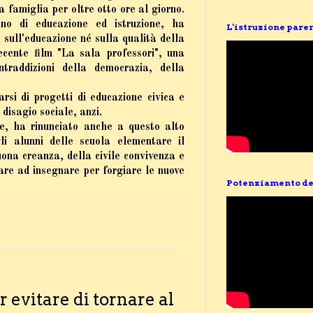
a famiglia per oltre otto ore al giorno.
no di educazione ed istruzione, ha
L'istruzione pare
sull'educazione né sulla qualità della
ecente film "
La sala professori
", una
traddizioni della democrazia, della
.
arsi di progetti di educazione civica e
 disagio sociale, anzi.
ne, ha rinunciato anche a questo alto
i alunni delle scuola elementare il
ona creanza, della civile convivenza e
are ad insegnare per forgiare le nuove
Potenziamento de
r evitare di tornare al