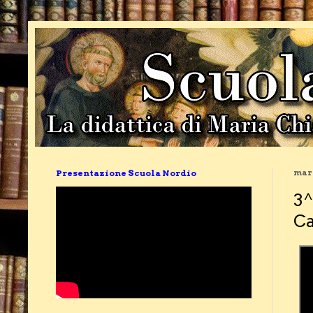
Presentazione Scuola Nordio
mart
3^
Ca