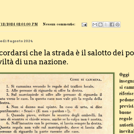
/12/2024 02:01:00 PM
Nessun commento:
edì 8 agosto 2024
cordarsi che la strada è il salotto dei po
viltà di una nazione.
Oggi 
insegn
si cam
riferi
pedone
previs
buone
regole
autori
inevit