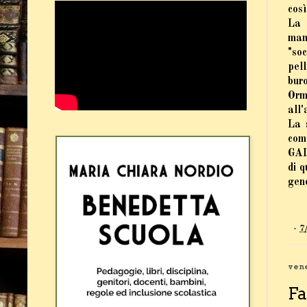
così
La 
mani
"soc
pel
buro
Orma
all'
La 
com
GAL
di 
gene
-
7
vene
Fa