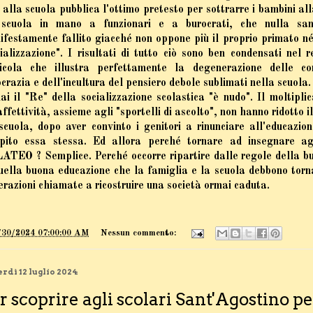
 alla scuola pubblica l'ottimo pretesto per sottrarre i bambini all
scuola in mano a funzionari e a burocrati, che nulla san
festamente fallito giacché non oppone più il proprio primato né 
ializzazione". I risultati di tutto ciò sono ben condensati nel r
licola che illustra perfettamente la degenerazione delle con
crazia e dell'incultura del pensiero debole sublimati nella scuola
i il "Re" della socializzazione scolastica "è nudo". Il moltiplic
affettività, assieme agli "sportelli di ascolto", non hanno ridotto il
scuola, dopo aver convinto i genitori a rinunciare all'educazio
pito essa stessa. Ed allora perché tornare ad insegnare agl
ATEO ? Semplice. Perché occorre ripartire dalle regole della bu
quella buona educazione che la famiglia e la scuola debbono torn
razioni chiamate a ricostruire una società ormai caduta.
/30/2024 07:00:00 AM
Nessun commento:
rdì 12 luglio 2024
r scoprire agli scolari Sant'Agostino pe