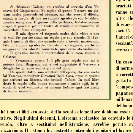
Ogni ann
bruciat
vanno c
altro ch
di cance
società
Cancel-C
sessant
eversivo
Un caso
di norme
e corret
gettato
"compet
pagane
millenar
debbono 
hé i nuovi libri scolastici della scuola elementare debbono essere
ativo. Negli ultimi decenni, il sistema scolastico ha convinto l
scuola, oltre a sostituirsi nell'istruzione, avrebbe potuto 
alizzazione. Il sistema ha costretto entrambi i genitori al lavoro 