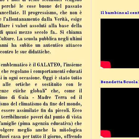
o i libri di testo scolastici vengono
i perché le cose buone del passato
Il bambino al cent
ancellate. Il progressismo, che non è
e l'allontanamento dalla Verità, esige
llare i valori assoluti alla base della
 di quasi mezzo secolo fa.. Si chiama
ulture. La scuola pubblica negli ultimi
'anni ha subìto un autentico attacco
 contro le sue didattiche.
 emblematico è il GALATEO, l'insieme
 che regolano i comportamenti educati
ti in ogni occasione. Oggi è stato tutto
Benedetta Scuola 
 alle ortiche e sostituito con le
enze etiche globali" che, come il
simo di Gaia - Madre Terra od il
ismo del climatismo da fine del mondo,
essere assimilate fin da piccoli. Ecco
 terribilmente poveri dal punto di vista
e famiglie (pima agenzia educativa) che
svolgere meglio anche la mitologica
fuori casa per tutto il giorno, offrendo