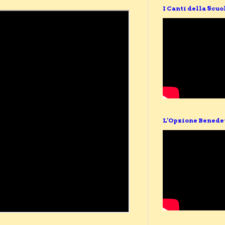
I Canti della Scuo
L'Opzione Benede