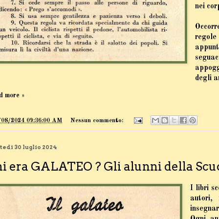
nei cor
Occor
regole
appunt
seguac
appoggi
degli a
d more »
/08/2024 09:36:00 AM
Nessun commento:
edì 30 luglio 2024
i era GALATEO ? Gli alunni della Scuo
I libri s
autori
insegnar