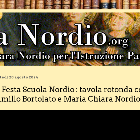
edì 20 agosto 2024
 Festa Scuola Nordio : tavola rotonda
millo Bortolato e Maria Chiara Nordi