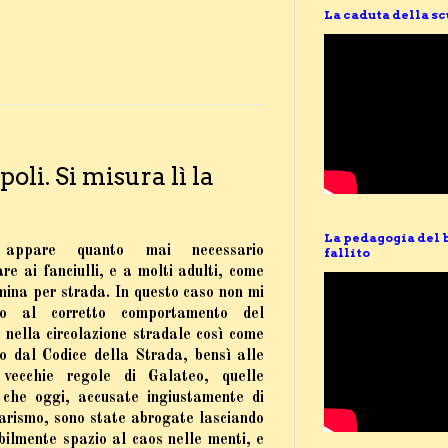
La caduta della s
poli. Si misura lì la
La pedagogia del 
appare quanto mai necessario
fallito
are
ai fanciulli, e a molti adulti,
come
mina per strada
. In questo caso non mi
sco al corretto comportamento del
 nella circolazione stradale così come
to dal Codice della Strada, bensì alle
 vecchie regole di Galateo
, quelle
 che oggi, accusate ingiustamente di
tarismo, sono state abrogate lasciando
abilmente spazio al caos nelle menti, e