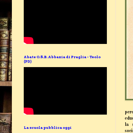
Abate O.S.B. Abbazia di Praglia - Teolo
(PD)
perc
educ
la 
La scuola pubblica oggi
soci