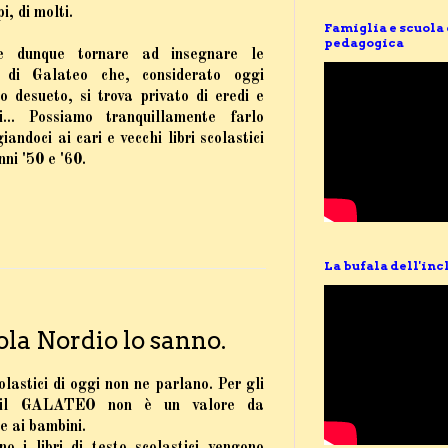
pi, di molti.
Famiglia e scuola
pedagogica
re dunque tornare ad insegnare le
 di Galateo che, considerato oggi
o desueto, si trova privato di eredi e
i... Possiamo tranquillamente farlo
andoci ai cari e vecchi libri scolastici
nni '50 e '60.
La bufala dell'inc
la Nordio lo sanno.
colastici di oggi non ne parlano. Per gli
, il GALATEO non è un valore da
e ai bambini.