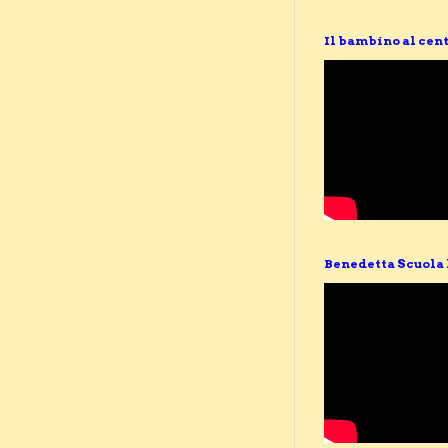
Il bambino al cent
Benedetta Scuola 