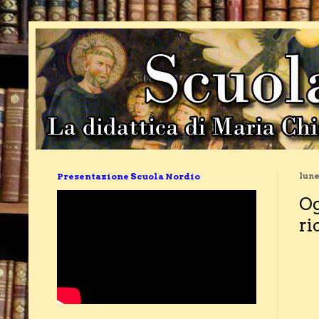
Presentazione Scuola Nordio
lune
Og
ri