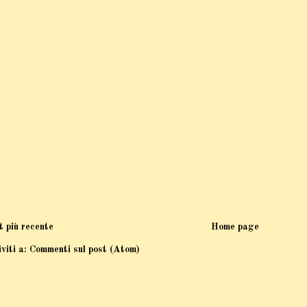
t più recente
Home page
iviti a:
Commenti sul post (Atom)