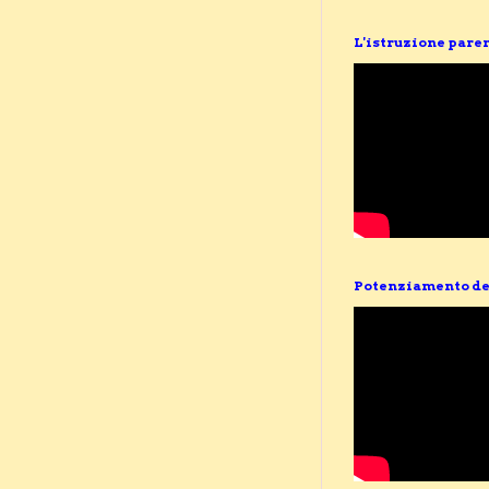
L'istruzione pare
Potenziamento de