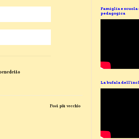
Famiglia e scuola
pedagogica
 benedetto
La bufala dell'inc
Post più vecchio