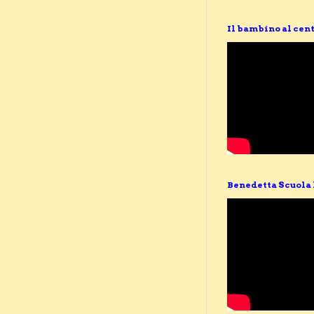
Il bambino al cent
Benedetta Scuola 