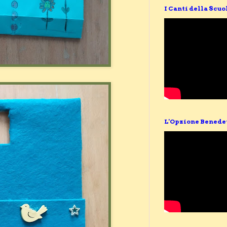
I Canti della Scuo
L'Opzione Benede