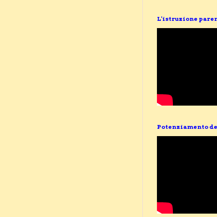
L'istruzione pare
Potenziamento de