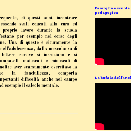
Famiglia e scuola
pedagogica
equente, di questi anni, incontrare
essendo stati educati alla cura ed
 proprio lavoro durante la scuola
festano per esempio nel corso degli
une. Una di queste è sicuramente la
nell'adolescenza, dalla mescolanza di
: lettere corsive si incrociano e si
ampatelli maiuscoli e minuscoli di
Inoltre aver scarsamente esercitato la
te la fanciullezza, comporta
La bufala dell'inc
mportanti difficoltà anche nel campo
d esempio il calcolo mentale.