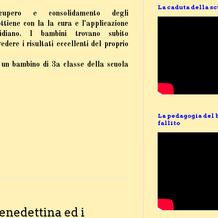
La caduta della s
upero e consolidamento degli
ttiene con la la cura e l'applicazione
idiano. I bambini trovano subito
edere i risultati eccellenti del proprio
 un bambino di 3a classe della scuola
La pedagogia del 
fallito
benedettina ed i