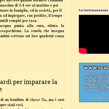
per davvero quando istruisce i bambini
 massimo di 3-4 ore al mattino e poi
Le testimonianze
rnare in famiglia, ed in società, per il
a ad impiegare, con profitto, il tempo
inutili compiti per casa.
segna punta alla cura, rifiuta la
ressapochismo. La scuola che insegna
mbini scrivono sui loro quaderni senza
ardi per imparare la
e
 di un bambino di classe 5a
, ma i suoi
pre stati così.