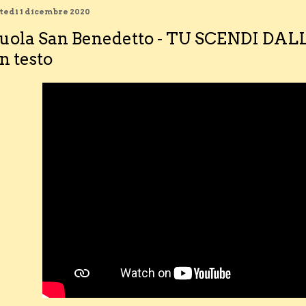
edì 1 dicembre 2020
uola San Benedetto - TU SCENDI DALL
n testo