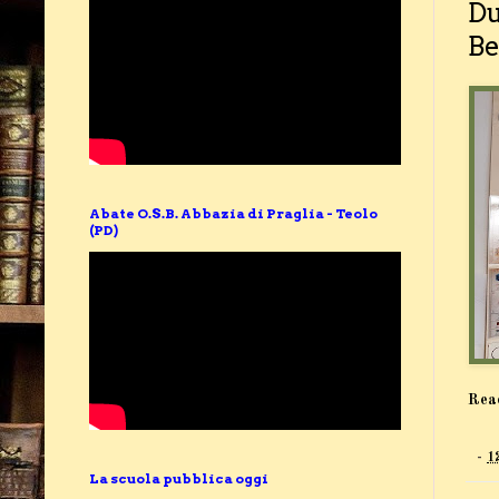
Du
Be
Abate O.S.B. Abbazia di Praglia - Teolo
(PD)
Rea
-
1
La scuola pubblica oggi