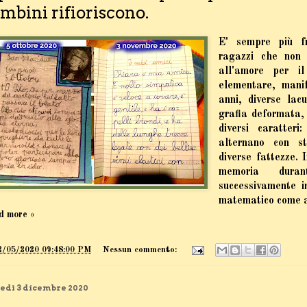
mbini rifioriscono.
E' sempre più fr
ragazzi che non 
all'amore per il
elementare, mani
anni, diverse lac
grafia deformata, 
diversi caratteri
alternano con st
diverse fattezze. 
memoria duran
successivamente i
matematico come a
d more »
2/05/2020 09:48:00 PM
Nessun commento:
edì 3 dicembre 2020