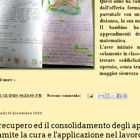
Quest'anno
ha cam
dall'offerta forma
parentale
con un
distanza, la sua 
Il bambino
ha
apprendimenti de
matematica.
L'aver iniziato 
solamente in clas
trovare soddisfa
operato
, senza tra
maggior sicurezza a
d more »
2/12/2020 06:24:00 PM
Nessun commento:
edì 10 dicembre 2020
 recupero ed il consolidamento degli 
amite la cura e l'applicazione nel lavo