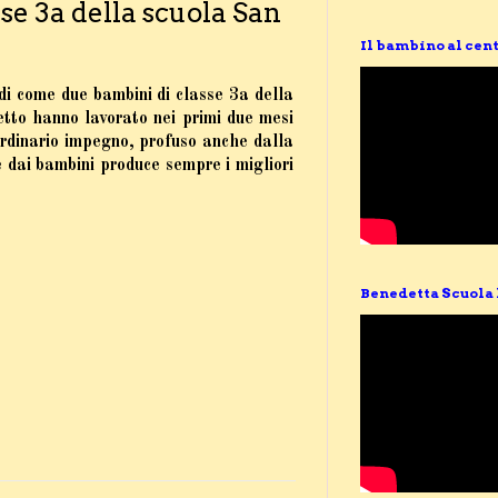
se 3a della scuola San
Il bambino al cent
di come due bambini di classe 3a della
tto hanno lavorato nei primi due mesi
ordinario impegno, profuso anche dalla
ai bambini produce sempre i migliori
Benedetta Scuola 