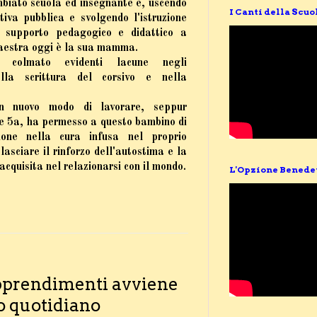
biato scuola ed insegnante
e, uscendo
I Canti della Scuo
tiva pubblica e svolgendo l'istruzione
 supporto pedagogico e didattico a
maestra oggi è la sua mamma.
 colmato evidenti lacune negli
lla scrittura del corsivo e nella
un nuovo modo di lavorare
, seppur
se 5a,
ha permesso a questo bambino di
zione nella cura infusa nel proprio
lasciare il rinforzo dell'autostima e la
cquisita nel relazionarsi con il mondo.
L'Opzione Benede
apprendimenti avviene
ro quotidiano