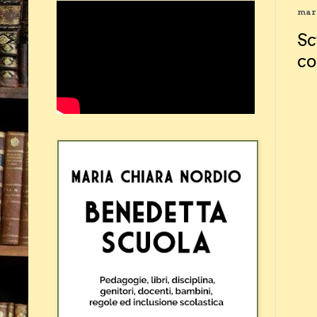
mart
Sc
co