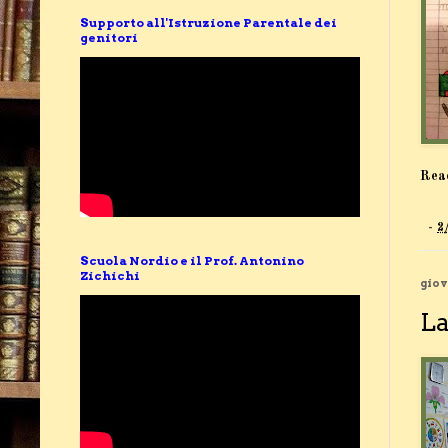
Supporto all'Istruzione Parentale dei
genitori
Rea
-
2
Scuola Nordio e il Prof. Antonino
Zichichi
giov
La