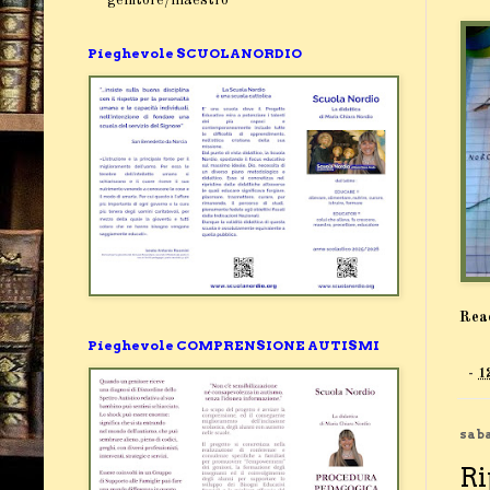
Pieghevole SCUOLANORDIO
Rea
Pieghevole COMPRENSIONE AUTISMI
-
1
saba
Ri