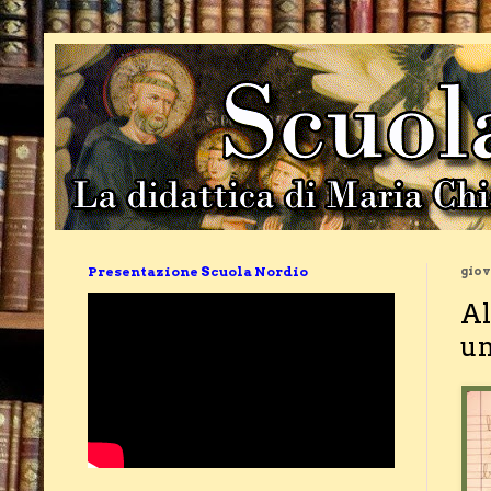
Presentazione Scuola Nordio
giov
Al
un