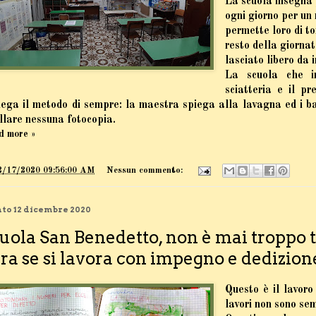
La scuola insegna 
ogni giorno per un
permette loro di to
resto della giornat
lasciato libero da 
La scuola che in
sciatteria e il p
iega il metodo di sempre: la maestra spiega alla lavagna ed i ba
llare nessuna fotocopia.
d more »
2/17/2020 09:56:00 AM
Nessun commento:
to 12 dicembre 2020
uola San Benedetto, non è mai troppo t
ra se si lavora con impegno e dedizion
Questo è il lavoro
lavori non sono sem