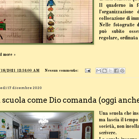
Il quaderno in f
l'organizzazione 
collocazione di im
Nelle fotografie d
può subito osser
regolare, ordinata
d more »
/18/2021 12:34:00 AM
Nessun commento:
edì 17 dicembre 2020
 scuola come Dio comanda (oggi anche 
Una scuola che ins
ma lascia il tempo 
società, non incol
scrivere.