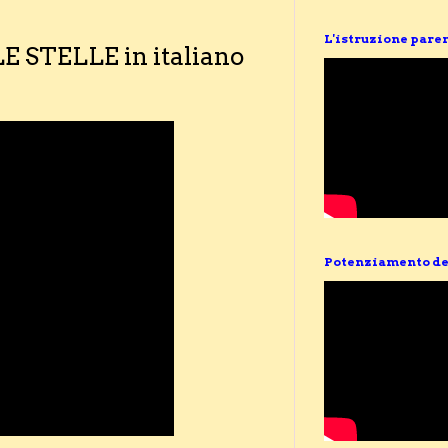
L'istruzione pare
E STELLE in italiano
Potenziamento de