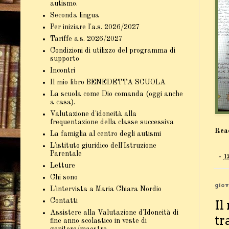
autismo.
Seconda lingua
Per iniziare l'a.s. 2026/2027
Tariffe a.s. 2026/2027
Condizioni di utilizzo del programma di
supporto
Incontri
Il mio libro BENEDETTA SCUOLA
La scuola come Dio comanda (oggi anche
a casa).
Valutazione d'idoneità alla
frequentazione della classe successiva
Rea
La famiglia al centro degli autismi
L'istituto giuridico dell'Istruzione
Parentale
-
1
Letture
Chi sono
giov
L'intervista a Maria Chiara Nordio
Contatti
Il
Assistere alla Valutazione d'Idoneità di
tr
fine anno scolastico in veste di
genitore/maestro