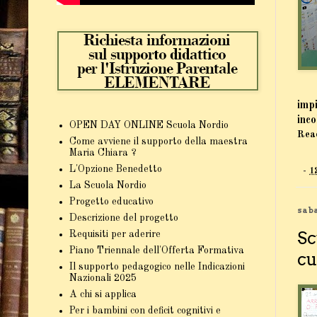
imp
inco
OPEN DAY ONLINE Scuola Nordio
Rea
Come avviene il supporto della maestra
Maria Chiara ?
L'Opzione Benedetto
-
1
La Scuola Nordio
Progetto educativo
saba
Descrizione del progetto
Sc
Requisiti per aderire
Piano Triennale dell'Offerta Formativa
cu
Il supporto pedagogico nelle Indicazioni
Nazionali 2025
A chi si applica
Per i bambini con deficit cognitivi e